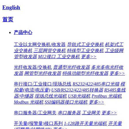
English
首页
产品中心
工业以太网交换机/收发器
导轨式工业交换机
机架式工
业交换机
三层网管交换机
特殊型工业交换机
工业级网
管型收发器
M12接口 工业交换机
更多>>
光纤收发器/交换机
普通型光纤收发器
多光多电光纤收
发器
网管型光纤收发器
特殊功能型光纤收发器
更多>>
串行接口/工业接口/现场总线
RS232/422/485串口光猫
模
拟量(电流/电压量)
USB/RS232/422/485转换器
RS485集线
器/中继器
现场总线光端机
USB光端机
Profibus 光端机
Modbus 光端机
SSI编码器接口光端机
更多>>
串口服务器/工业网关
串口服务器
工业网关
更多>>
开关量(报警量)接口系列
1-128路开关量光端机
开关量