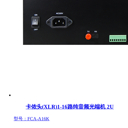
卡侬头(XLR)1-16路纯音频光端机 2U
型号：FCA-A16K