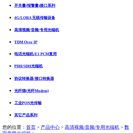
开关量(报警量)接口系列
4G/LORA 无线传输设备
高清视频/音频/专用光端机
TDM Over IP
电话光端机/E1 PCM复用
PDH/SDH光端机
协议转换器/接口转换器
光纤猫(光纤Modem)
工业PON光传输
其它产品系列
您的位置：
首页
>
产品中心
>
高清视频/音频/专用光端机
>
数