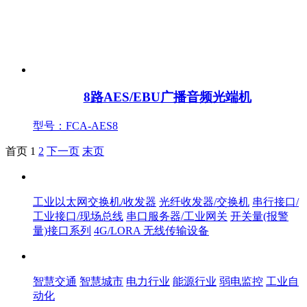
8路AES/EBU广播音频光端机
型号：FCA-AES8
首页
1
2
下一页
末页
产品中心
工业以太网交换机/收发器
光纤收发器/交换机
串行接口/
工业接口/现场总线
串口服务器/工业网关
开关量(报警
量)接口系列
4G/LORA 无线传输设备
解决方案
智慧交通
智慧城市
电力行业
能源行业
弱电监控
工业自
动化