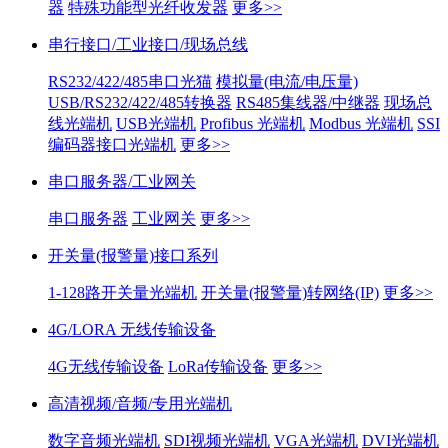
器
特殊功能型光纤收发器
更多>>
串行接口/工业接口/现场总线
RS232/422/485串口光猫
模拟量(电流/电压量)
USB/RS232/422/485转换器
RS485集线器/中继器
现场总
线光端机
USB光端机
Profibus 光端机
Modbus 光端机
SSI
编码器接口光端机
更多>>
串口服务器/工业网关
串口服务器
工业网关
更多>>
开关量(报警量)接口系列
1-128路开关量光端机
开关量(报警量)转网络(IP)
更多>>
4G/LORA 无线传输设备
4G无线传输设备
LoRa传输设备
更多>>
高清视频/音频/专用光端机
数字音频光端机
SDI视频光端机
VGA光端机
DVI光端机