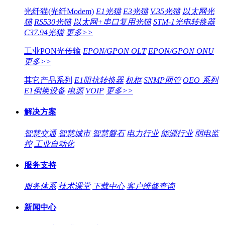
光纤猫(光纤Modem)
E1光猫
E3光猫
V.35光猫
以太网光
猫
RS530光猫
以太网+串口复用光猫
STM-1光电转换器
C37.94光猫
更多>>
工业PON光传输
EPON/GPON OLT
EPON/GPON ONU
更多>>
其它产品系列
E1阻抗转换器
机框
SNMP网管
OEO 系列
E1倒换设备
电源
VOIP
更多>>
解决方案
智慧交通
智慧城市
智慧磐石
电力行业
能源行业
弱电监
控
工业自动化
服务支持
服务体系
技术课堂
下载中心
客户维修查询
新闻中心