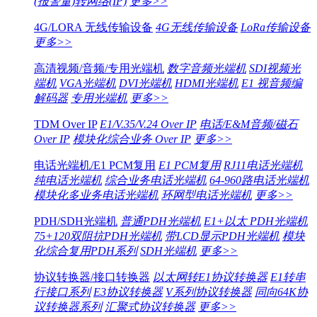
(报警量)转网络(IP)
更多>>
4G/LORA 无线传输设备
4G无线传输设备
LoRa传输设备
更多>>
高清视频/音频/专用光端机
数字音频光端机
SDI视频光
端机
VGA光端机
DVI光端机
HDMI光端机
E1 视音频编
解码器
专用光端机
更多>>
TDM Over IP
E1/V.35/V.24 Over IP
电话/E&M音频/磁石
Over IP
模块化综合业务 Over IP
更多>>
电话光端机/E1 PCM复用
E1 PCM复用
RJ11电话光端机
纯电话光端机
综合业务电话光端机
64-960路电话光端机
模块化多业务电话光端机
环网型电话光端机
更多>>
PDH/SDH光端机
普通PDH光端机
E1+以太 PDH光端机
75+120双阻抗PDH光端机
带LCD显示PDH光端机
模块
化综合复用PDH系列
SDH光端机
更多>>
协议转换器/接口转换器
以太网转E1协议转换器
E1转串
行接口系列
E3协议转换器
V系列协议转换器
同向64K协
议转换器系列
汇聚式协议转换器
更多>>