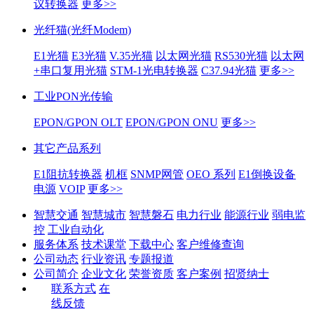
议转换器
更多>>
光纤猫(光纤Modem)
E1光猫
E3光猫
V.35光猫
以太网光猫
RS530光猫
以太网
+串口复用光猫
STM-1光电转换器
C37.94光猫
更多>>
工业PON光传输
EPON/GPON OLT
EPON/GPON ONU
更多>>
其它产品系列
E1阻抗转换器
机框
SNMP网管
OEO 系列
E1倒换设备
电源
VOIP
更多>>
智慧交通
智慧城市
智慧磐石
电力行业
能源行业
弱电监
控
工业自动化
服务体系
技术课堂
下载中心
客户维修查询
公司动态
行业资讯
专题报道
公司简介
企业文化
荣誉资质
客户案例
招贤纳士
联系方式
在
线反馈