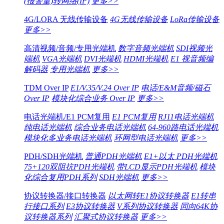
(报警量)转网络(IP)
更多>>
4G/LORA 无线传输设备
4G无线传输设备
LoRa传输设备
更多>>
高清视频/音频/专用光端机
数字音频光端机
SDI视频光
端机
VGA光端机
DVI光端机
HDMI光端机
E1 视音频编
解码器
专用光端机
更多>>
TDM Over IP
E1/V.35/V.24 Over IP
电话/E&M音频/磁石
Over IP
模块化综合业务 Over IP
更多>>
电话光端机/E1 PCM复用
E1 PCM复用
RJ11电话光端机
纯电话光端机
综合业务电话光端机
64-960路电话光端机
模块化多业务电话光端机
环网型电话光端机
更多>>
PDH/SDH光端机
普通PDH光端机
E1+以太 PDH光端机
75+120双阻抗PDH光端机
带LCD显示PDH光端机
模块
化综合复用PDH系列
SDH光端机
更多>>
协议转换器/接口转换器
以太网转E1协议转换器
E1转串
行接口系列
E3协议转换器
V系列协议转换器
同向64K协
议转换器系列
汇聚式协议转换器
更多>>