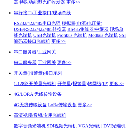
器
特殊功能型光纤收发器
更多>>
串行接口/工业接口/现场总线
RS232/422/485串口光猫
模拟量(电流/电压量)
USB/RS232/422/485转换器
RS485集线器/中继器
现场总
线光端机
USB光端机
Profibus 光端机
Modbus 光端机
SSI
编码器接口光端机
更多>>
串口服务器/工业网关
串口服务器
工业网关
更多>>
开关量(报警量)接口系列
1-128路开关量光端机
开关量(报警量)转网络(IP)
更多>>
4G/LORA 无线传输设备
4G无线传输设备
LoRa传输设备
更多>>
高清视频/音频/专用光端机
数字音频光端机
SDI视频光端机
VGA光端机
DVI光端机