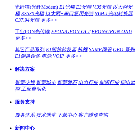
光纤猫(光纤Modem)
E1光猫
E3光猫
V.35光猫
以太网光
猫
RS530光猫
以太网+串口复用光猫
STM-1光电转换器
C37.94光猫
更多>>
工业PON光传输
EPON/GPON OLT
EPON/GPON ONU
更多>>
其它产品系列
E1阻抗转换器
机框
SNMP网管
OEO 系列
E1倒换设备
电源
VOIP
更多>>
解决方案
智慧交通
智慧城市
智慧磐石
电力行业
能源行业
弱电监
控
工业自动化
服务支持
服务体系
技术课堂
下载中心
客户维修查询
新闻中心