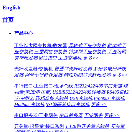
English
首页
产品中心
工业以太网交换机/收发器
导轨式工业交换机
机架式工
业交换机
三层网管交换机
特殊型工业交换机
工业级网
管型收发器
M12接口 工业交换机
更多>>
光纤收发器/交换机
普通型光纤收发器
多光多电光纤收
发器
网管型光纤收发器
特殊功能型光纤收发器
更多>>
串行接口/工业接口/现场总线
RS232/422/485串口光猫
模
拟量(电流/电压量)
USB/RS232/422/485转换器
RS485集线
器/中继器
现场总线光端机
USB光端机
Profibus 光端机
Modbus 光端机
SSI编码器接口光端机
更多>>
串口服务器/工业网关
串口服务器
工业网关
更多>>
开关量(报警量)接口系列
1-128路开关量光端机
开关量