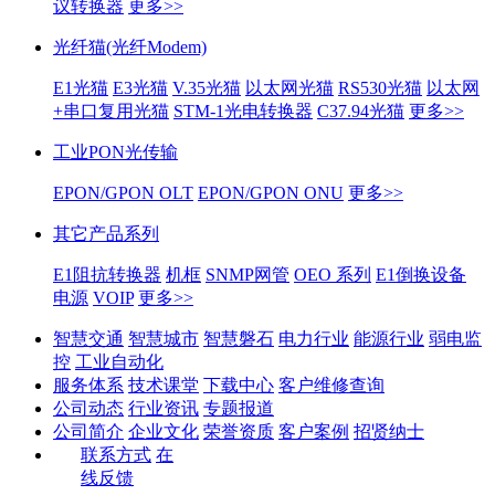
议转换器
更多>>
光纤猫(光纤Modem)
E1光猫
E3光猫
V.35光猫
以太网光猫
RS530光猫
以太网
+串口复用光猫
STM-1光电转换器
C37.94光猫
更多>>
工业PON光传输
EPON/GPON OLT
EPON/GPON ONU
更多>>
其它产品系列
E1阻抗转换器
机框
SNMP网管
OEO 系列
E1倒换设备
电源
VOIP
更多>>
智慧交通
智慧城市
智慧磐石
电力行业
能源行业
弱电监
控
工业自动化
服务体系
技术课堂
下载中心
客户维修查询
公司动态
行业资讯
专题报道
公司简介
企业文化
荣誉资质
客户案例
招贤纳士
联系方式
在
线反馈