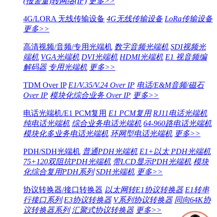
(报警量)转网络(IP)
更多>>
4G/LORA 无线传输设备
4G无线传输设备
LoRa传输设备
更多>>
高清视频/音频/专用光端机
数字音频光端机
SDI视频光
端机
VGA光端机
DVI光端机
HDMI光端机
E1 视音频编
解码器
专用光端机
更多>>
TDM Over IP
E1/V.35/V.24 Over IP
电话/E&M音频/磁石
Over IP
模块化综合业务 Over IP
更多>>
电话光端机/E1 PCM复用
E1 PCM复用
RJ11电话光端机
纯电话光端机
综合业务电话光端机
64-960路电话光端机
模块化多业务电话光端机
环网型电话光端机
更多>>
PDH/SDH光端机
普通PDH光端机
E1+以太 PDH光端机
75+120双阻抗PDH光端机
带LCD显示PDH光端机
模块
化综合复用PDH系列
SDH光端机
更多>>
协议转换器/接口转换器
以太网转E1协议转换器
E1转串
行接口系列
E3协议转换器
V系列协议转换器
同向64K协
议转换器系列
汇聚式协议转换器
更多>>