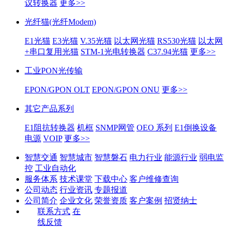
议转换器
更多>>
光纤猫(光纤Modem)
E1光猫
E3光猫
V.35光猫
以太网光猫
RS530光猫
以太网
+串口复用光猫
STM-1光电转换器
C37.94光猫
更多>>
工业PON光传输
EPON/GPON OLT
EPON/GPON ONU
更多>>
其它产品系列
E1阻抗转换器
机框
SNMP网管
OEO 系列
E1倒换设备
电源
VOIP
更多>>
智慧交通
智慧城市
智慧磐石
电力行业
能源行业
弱电监
控
工业自动化
服务体系
技术课堂
下载中心
客户维修查询
公司动态
行业资讯
专题报道
公司简介
企业文化
荣誉资质
客户案例
招贤纳士
联系方式
在
线反馈