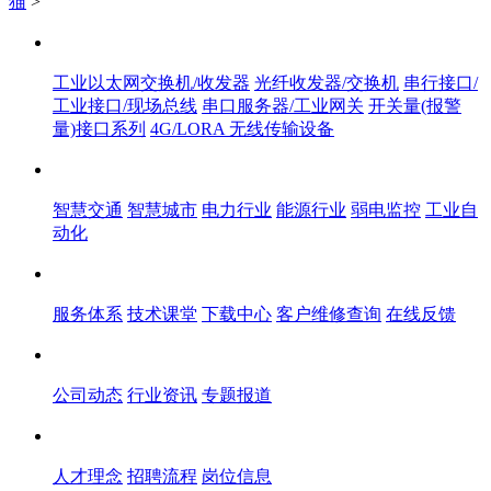
猫
>
产品中心
工业以太网交换机/收发器
光纤收发器/交换机
串行接口/
工业接口/现场总线
串口服务器/工业网关
开关量(报警
量)接口系列
4G/LORA 无线传输设备
解决方案
智慧交通
智慧城市
电力行业
能源行业
弱电监控
工业自
动化
服务体系
服务体系
技术课堂
下载中心
客户维修查询
在线反馈
新闻中心
公司动态
行业资讯
专题报道
人才中心
人才理念
招聘流程
岗位信息