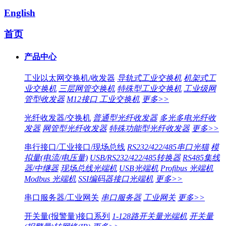
English
首页
产品中心
工业以太网交换机/收发器
导轨式工业交换机
机架式工
业交换机
三层网管交换机
特殊型工业交换机
工业级网
管型收发器
M12接口 工业交换机
更多>>
光纤收发器/交换机
普通型光纤收发器
多光多电光纤收
发器
网管型光纤收发器
特殊功能型光纤收发器
更多>>
串行接口/工业接口/现场总线
RS232/422/485串口光猫
模
拟量(电流/电压量)
USB/RS232/422/485转换器
RS485集线
器/中继器
现场总线光端机
USB光端机
Profibus 光端机
Modbus 光端机
SSI编码器接口光端机
更多>>
串口服务器/工业网关
串口服务器
工业网关
更多>>
开关量(报警量)接口系列
1-128路开关量光端机
开关量