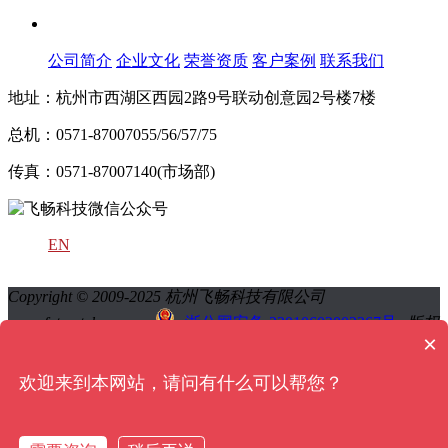
关于飞畅
公司简介
企业文化
荣誉资质
客户案例
联系我们
地址：杭州市西湖区西园2路9号联动创意园2号楼7楼
总机：0571-87007055/56/57/75
传真：0571-87007140(市场部)
EN
Copyright © 2009-2025 杭州飞畅科技有限公司
www.futuretel.com.cn
浙公网安备 33010602002367号
版权
×
所有 All Rights Reserved
浙ICP备13024519号-2
浙ICP备
13024519号-1
网站地图
sitemap地图
欢迎来到本网站，请问有什么可以帮您？
QQ:技术
QQ:销售