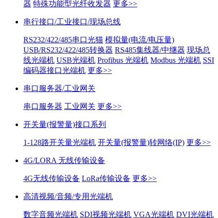
器
特殊功能型光纤收发器
更多>>
串行接口/工业接口/现场总线
RS232/422/485串口光猫
模拟量(电流/电压量)
USB/RS232/422/485转换器
RS485集线器/中继器
现场总
线光端机
USB光端机
Profibus 光端机
Modbus 光端机
SSI
编码器接口光端机
更多>>
串口服务器/工业网关
串口服务器
工业网关
更多>>
开关量(报警量)接口系列
1-128路开关量光端机
开关量(报警量)转网络(IP)
更多>>
4G/LORA 无线传输设备
4G无线传输设备
LoRa传输设备
更多>>
高清视频/音频/专用光端机
数字音频光端机
SDI视频光端机
VGA光端机
DVI光端机