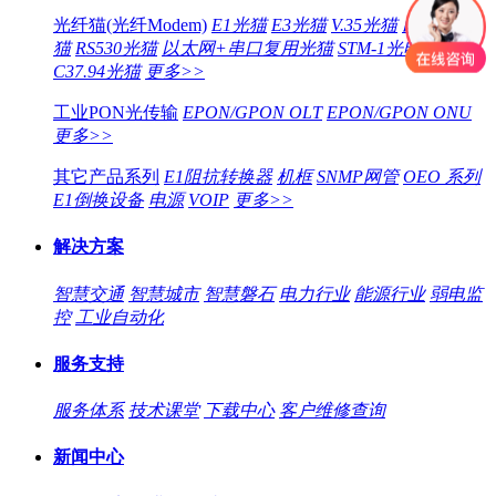
光纤猫(光纤Modem)
E1光猫
E3光猫
V.35光猫
以太网光
猫
RS530光猫
以太网+串口复用光猫
STM-1光电转换器
C37.94光猫
更多>>
工业PON光传输
EPON/GPON OLT
EPON/GPON ONU
更多>>
其它产品系列
E1阻抗转换器
机框
SNMP网管
OEO 系列
E1倒换设备
电源
VOIP
更多>>
解决方案
智慧交通
智慧城市
智慧磐石
电力行业
能源行业
弱电监
控
工业自动化
服务支持
服务体系
技术课堂
下载中心
客户维修查询
新闻中心