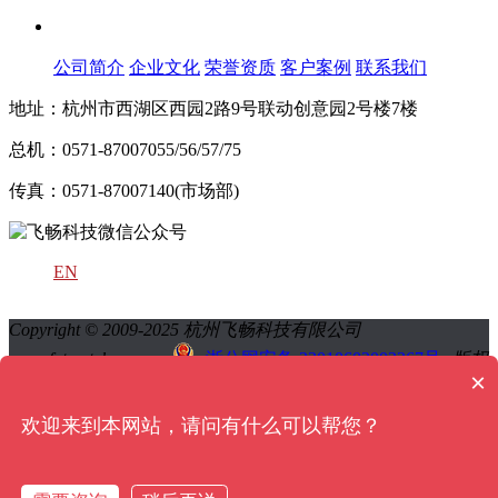
关于飞畅
公司简介
企业文化
荣誉资质
客户案例
联系我们
地址：杭州市西湖区西园2路9号联动创意园2号楼7楼
总机：0571-87007055/56/57/75
传真：0571-87007140(市场部)
EN
Copyright © 2009-2025 杭州飞畅科技有限公司
www.futuretel.com.cn
浙公网安备 33010602002367号
版权
×
所有 All Rights Reserved
浙ICP备13024519号-2
浙ICP备
13024519号-1
网站地图
sitemap地图
欢迎来到本网站，请问有什么可以帮您？
QQ:技术
QQ:销售