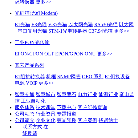
议转换器
更多>>
光纤猫(光纤Modem)
E1光猫
E3光猫
V.35光猫
以太网光猫
RS530光猫
以太网
+串口复用光猫
STM-1光电转换器
C37.94光猫
更多>>
工业PON光传输
EPON/GPON OLT
EPON/GPON ONU
更多>>
其它产品系列
E1阻抗转换器
机框
SNMP网管
OEO 系列
E1倒换设备
电源
VOIP
更多>>
智慧交通
智慧城市
智慧磐石
电力行业
能源行业
弱电监
控
工业自动化
服务体系
技术课堂
下载中心
客户维修查询
公司动态
行业资讯
专题报道
公司简介
企业文化
荣誉资质
客户案例
招贤纳士
联系方式
在
线反馈