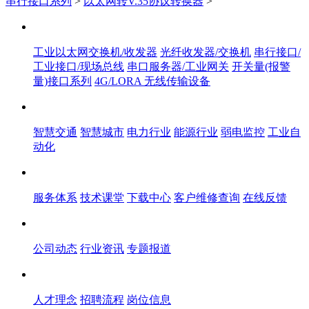
串行接口系列
>
以太网转V.35协议转换器
>
产品中心
工业以太网交换机/收发器
光纤收发器/交换机
串行接口/
工业接口/现场总线
串口服务器/工业网关
开关量(报警
量)接口系列
4G/LORA 无线传输设备
解决方案
智慧交通
智慧城市
电力行业
能源行业
弱电监控
工业自
动化
服务体系
服务体系
技术课堂
下载中心
客户维修查询
在线反馈
新闻中心
公司动态
行业资讯
专题报道
人才中心
人才理念
招聘流程
岗位信息