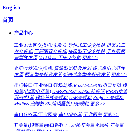
English
首页
产品中心
工业以太网交换机/收发器
导轨式工业交换机
机架式工
业交换机
三层网管交换机
特殊型工业交换机
工业级网
管型收发器
M12接口 工业交换机
更多>>
光纤收发器/交换机
普通型光纤收发器
多光多电光纤收
发器
网管型光纤收发器
特殊功能型光纤收发器
更多>>
串行接口/工业接口/现场总线
RS232/422/485串口光猫
模
拟量(电流/电压量)
USB/RS232/422/485转换器
RS485集线
器/中继器
现场总线光端机
USB光端机
Profibus 光端机
Modbus 光端机
SSI编码器接口光端机
更多>>
串口服务器/工业网关
串口服务器
工业网关
更多>>
开关量(报警量)接口系列
1-128路开关量光端机
开关量