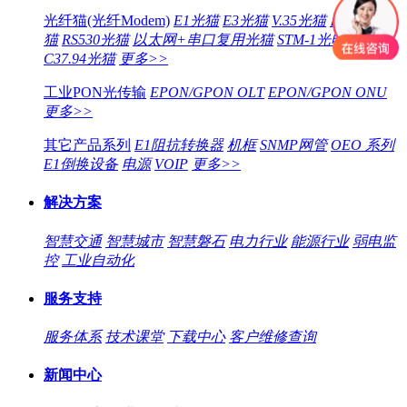
光纤猫(光纤Modem)
E1光猫
E3光猫
V.35光猫
以太网光
猫
RS530光猫
以太网+串口复用光猫
STM-1光电转换器
C37.94光猫
更多>>
工业PON光传输
EPON/GPON OLT
EPON/GPON ONU
更多>>
其它产品系列
E1阻抗转换器
机框
SNMP网管
OEO 系列
E1倒换设备
电源
VOIP
更多>>
解决方案
智慧交通
智慧城市
智慧磐石
电力行业
能源行业
弱电监
控
工业自动化
服务支持
服务体系
技术课堂
下载中心
客户维修查询
新闻中心