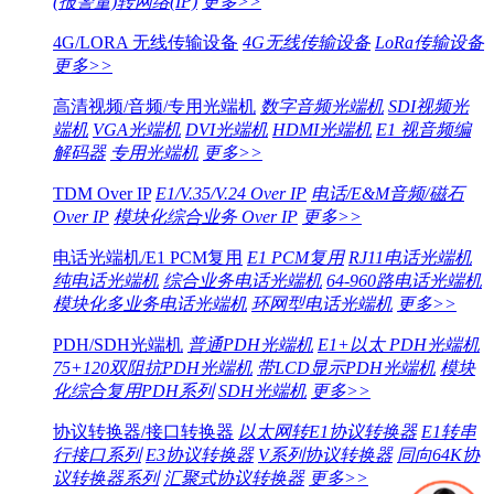
(报警量)转网络(IP)
更多>>
4G/LORA 无线传输设备
4G无线传输设备
LoRa传输设备
更多>>
高清视频/音频/专用光端机
数字音频光端机
SDI视频光
端机
VGA光端机
DVI光端机
HDMI光端机
E1 视音频编
解码器
专用光端机
更多>>
TDM Over IP
E1/V.35/V.24 Over IP
电话/E&M音频/磁石
Over IP
模块化综合业务 Over IP
更多>>
电话光端机/E1 PCM复用
E1 PCM复用
RJ11电话光端机
纯电话光端机
综合业务电话光端机
64-960路电话光端机
模块化多业务电话光端机
环网型电话光端机
更多>>
PDH/SDH光端机
普通PDH光端机
E1+以太 PDH光端机
75+120双阻抗PDH光端机
带LCD显示PDH光端机
模块
化综合复用PDH系列
SDH光端机
更多>>
协议转换器/接口转换器
以太网转E1协议转换器
E1转串
行接口系列
E3协议转换器
V系列协议转换器
同向64K协
议转换器系列
汇聚式协议转换器
更多>>