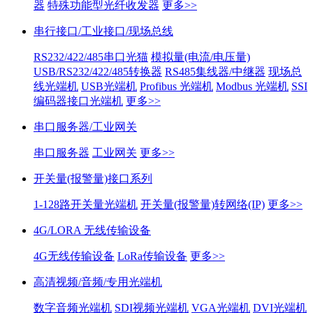
器
特殊功能型光纤收发器
更多>>
串行接口/工业接口/现场总线
RS232/422/485串口光猫
模拟量(电流/电压量)
USB/RS232/422/485转换器
RS485集线器/中继器
现场总
线光端机
USB光端机
Profibus 光端机
Modbus 光端机
SSI
编码器接口光端机
更多>>
串口服务器/工业网关
串口服务器
工业网关
更多>>
开关量(报警量)接口系列
1-128路开关量光端机
开关量(报警量)转网络(IP)
更多>>
4G/LORA 无线传输设备
4G无线传输设备
LoRa传输设备
更多>>
高清视频/音频/专用光端机
数字音频光端机
SDI视频光端机
VGA光端机
DVI光端机