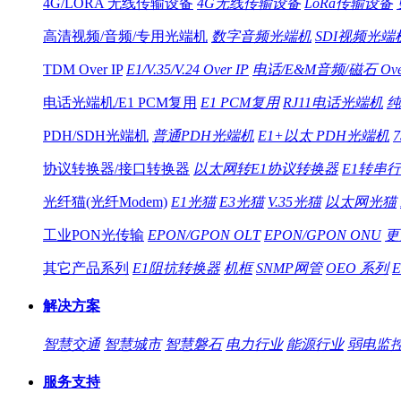
4G/LORA 无线传输设备
4G无线传输设备
LoRa传输设备
高清视频/音频/专用光端机
数字音频光端机
SDI视频光端
TDM Over IP
E1/V.35/V.24 Over IP
电话/E&M音频/磁石 Over
电话光端机/E1 PCM复用
E1 PCM复用
RJ11电话光端机
纯
PDH/SDH光端机
普通PDH光端机
E1+以太 PDH光端机
协议转换器/接口转换器
以太网转E1协议转换器
E1转串
光纤猫(光纤Modem)
E1光猫
E3光猫
V.35光猫
以太网光猫
工业PON光传输
EPON/GPON OLT
EPON/GPON ONU
更
其它产品系列
E1阻抗转换器
机框
SNMP网管
OEO 系列
解决方案
智慧交通
智慧城市
智慧磐石
电力行业
能源行业
弱电监
服务支持