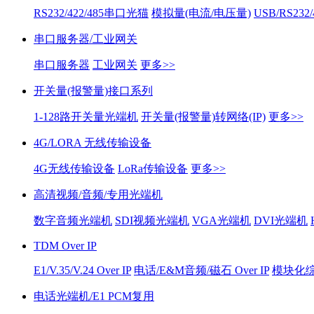
RS232/422/485串口光猫
模拟量(电流/电压量)
USB/RS232
串口服务器/工业网关
串口服务器
工业网关
更多>>
开关量(报警量)接口系列
1-128路开关量光端机
开关量(报警量)转网络(IP)
更多>>
4G/LORA 无线传输设备
4G无线传输设备
LoRa传输设备
更多>>
高清视频/音频/专用光端机
数字音频光端机
SDI视频光端机
VGA光端机
DVI光端机
TDM Over IP
E1/V.35/V.24 Over IP
电话/E&M音频/磁石 Over IP
模块化综合
电话光端机/E1 PCM复用