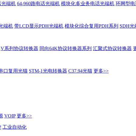
话光端机
64-960路电话光端机
模块化多业务电话光端机
环网型电
H光端机
带LCD显示PDH光端机
模块化综合复用PDH系列
SDH光
V系列协议转换器
同向64K协议转换器系列
汇聚式协议转换器
串口复用光猫
STM-1光电转换器
C37.94光猫
更多>>
源
VOIP
更多>>
控
工业自动化