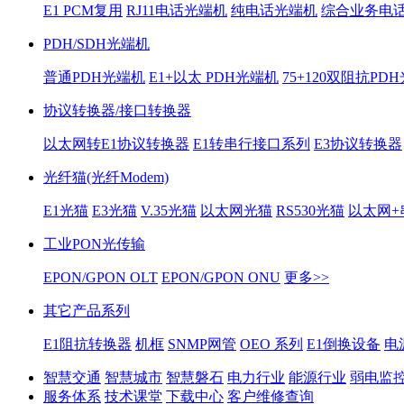
E1 PCM复用
RJ11电话光端机
纯电话光端机
综合业务电
PDH/SDH光端机
普通PDH光端机
E1+以太 PDH光端机
75+120双阻抗PD
协议转换器/接口转换器
以太网转E1协议转换器
E1转串行接口系列
E3协议转换器
光纤猫(光纤Modem)
E1光猫
E3光猫
V.35光猫
以太网光猫
RS530光猫
以太网+
工业PON光传输
EPON/GPON OLT
EPON/GPON ONU
更多>>
其它产品系列
E1阻抗转换器
机框
SNMP网管
OEO 系列
E1倒换设备
电
智慧交通
智慧城市
智慧磐石
电力行业
能源行业
弱电监
服务体系
技术课堂
下载中心
客户维修查询