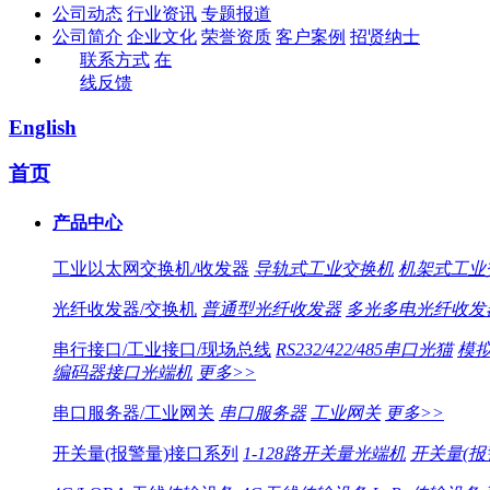
公司动态
行业资讯
专题报道
公司简介
企业文化
荣誉资质
客户案例
招贤纳士
联系方式
在
线反馈
English
首页
产品中心
工业以太网交换机/收发器
导轨式工业交换机
机架式工业
光纤收发器/交换机
普通型光纤收发器
多光多电光纤收发
串行接口/工业接口/现场总线
RS232/422/485串口光猫
模拟
编码器接口光端机
更多>>
串口服务器/工业网关
串口服务器
工业网关
更多>>
开关量(报警量)接口系列
1-128路开关量光端机
开关量(报警