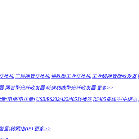
交换机
三层网管交换机
特殊型工业交换机
工业级网管型收发器
器
网管型光纤收发器
特殊功能型光纤收发器
更多>>
量(电流/电压量)
USB/RS232/422/485转换器
RS485集线器/中继器
量)转网络(IP)
更多>>