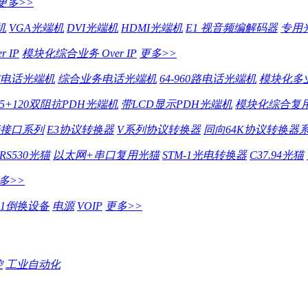
更多>>
机
VGA光端机
DVI光端机
HDMI光端机
E1 视音频编解码器
专用
 IP
模块化综合业务 Over IP
更多>>
电话光端机
综合业务电话光端机
64-960路电话光端机
模块化多
75+120双阻抗PDH光端机
带LCD显示PDH光端机
模块化综合复用
行接口系列
E3协议转换器
V系列协议转换器
同向64K协议转换器
RS530光猫
以太网+串口复用光猫
STM-1光电转换器
C37.94光猫
多>>
E1倒换设备
电源
VOIP
更多>>
控
工业自动化