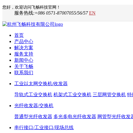
您好，欢迎访问飞畅科技官网！
服务热线:
+086 0571-87007055/56/57
EN
首页
产品中心
解决方案
服务支持
新闻中心
关于飞畅
联系我们
工业以太网交换机/收发器
导轨式工业交换机
机架式工业交换机
三层网管交换机
特
光纤收发器/交换机
普通型光纤收发器
多光多电光纤收发器
网管型光纤收发
串行接口/工业接口/现场总线