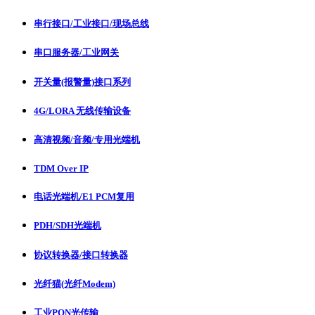
串行接口/工业接口/现场总线
串口服务器/工业网关
开关量(报警量)接口系列
4G/LORA 无线传输设备
高清视频/音频/专用光端机
TDM Over IP
电话光端机/E1 PCM复用
PDH/SDH光端机
协议转换器/接口转换器
光纤猫(光纤Modem)
工业PON光传输