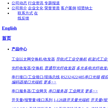
公司动态
行业资讯
专题报道
公司简介
企业文化
荣誉资质
客户案例
招贤纳士
联系方式
在
线反馈
English
首页
产品中心
工业以太网交换机/收发器
导轨式工业交换机
机架式工业
光纤收发器/交换机
普通型光纤收发器
多光多电光纤收发
串行接口/工业接口/现场总线
RS232/422/485串口光猫
模拟
编码器接口光端机
更多>>
串口服务器/工业网关
串口服务器
工业网关
更多>>
开关量(报警量)接口系列
1-128路开关量光端机
开关量(报警