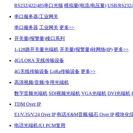
RS232/422/485串口光猫
模拟量(电流/电压量)
USB/RS232
串口服务器/工业网关
串口服务器
工业网关
更多>>
开关量(报警量)接口系列
1-128路开关量光端机
开关量(报警量)转网络(IP)
更多>>
4G/LORA 无线传输设备
4G无线传输设备
LoRa传输设备
更多>>
高清视频/音频/专用光端机
数字音频光端机
SDI视频光端机
VGA光端机
DVI光端机
TDM Over IP
E1/V.35/V.24 Over IP
电话/E&M音频/磁石 Over IP
模块化综合
电话光端机/E1 PCM复用