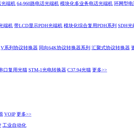
话光端机
64-960路电话光端机
模块化多业务电话光端机
环网型电
H光端机
带LCD显示PDH光端机
模块化综合复用PDH系列
SDH光
V系列协议转换器
同向64K协议转换器系列
汇聚式协议转换器
串口复用光猫
STM-1光电转换器
C37.94光猫
更多>>
源
VOIP
更多>>
控
工业自动化