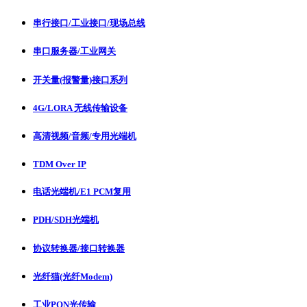
串行接口/工业接口/现场总线
串口服务器/工业网关
开关量(报警量)接口系列
4G/LORA 无线传输设备
高清视频/音频/专用光端机
TDM Over IP
电话光端机/E1 PCM复用
PDH/SDH光端机
协议转换器/接口转换器
光纤猫(光纤Modem)
工业PON光传输