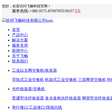
您好，欢迎访问飞畅科技官网！
服务热线:
+086 0571-87007055/56/57
EN
首页
产品中心
解决方案
服务支持
新闻中心
关于飞畅
联系我们
工业以太网交换机/收发器
导轨式工业交换机
机架式工业交换机
三层网管交换机
特
光纤收发器/交换机
普通型光纤收发器
多光多电光纤收发器
网管型光纤收发
串行接口/工业接口/现场总线