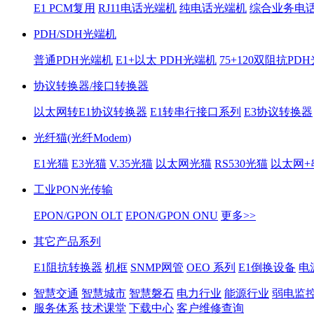
E1 PCM复用
RJ11电话光端机
纯电话光端机
综合业务电
PDH/SDH光端机
普通PDH光端机
E1+以太 PDH光端机
75+120双阻抗PD
协议转换器/接口转换器
以太网转E1协议转换器
E1转串行接口系列
E3协议转换器
光纤猫(光纤Modem)
E1光猫
E3光猫
V.35光猫
以太网光猫
RS530光猫
以太网+
工业PON光传输
EPON/GPON OLT
EPON/GPON ONU
更多>>
其它产品系列
E1阻抗转换器
机框
SNMP网管
OEO 系列
E1倒换设备
电
智慧交通
智慧城市
智慧磐石
电力行业
能源行业
弱电监
服务体系
技术课堂
下载中心
客户维修查询