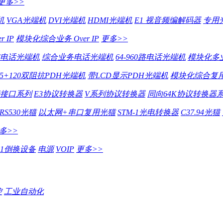
更多>>
机
VGA光端机
DVI光端机
HDMI光端机
E1 视音频编解码器
专用
 IP
模块化综合业务 Over IP
更多>>
电话光端机
综合业务电话光端机
64-960路电话光端机
模块化多
75+120双阻抗PDH光端机
带LCD显示PDH光端机
模块化综合复用
行接口系列
E3协议转换器
V系列协议转换器
同向64K协议转换器
RS530光猫
以太网+串口复用光猫
STM-1光电转换器
C37.94光猫
多>>
E1倒换设备
电源
VOIP
更多>>
控
工业自动化