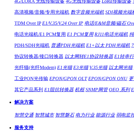
4G/LORA 无线传输设备
4G无线传输设备
LoRa传输设备
高清视频/音频/专用光端机
数字音频光端机
SDI视频光端
TDM Over IP
E1/V.35/V.24 Over IP
电话/E&M音频/磁石 Over
电话光端机/E1 PCM复用
E1 PCM复用
RJ11电话光端机
纯
PDH/SDH光端机
普通PDH光端机
E1+以太 PDH光端机
协议转换器/接口转换器
以太网转E1协议转换器
E1转串
光纤猫(光纤Modem)
E1光猫
E3光猫
V.35光猫
以太网光猫
工业PON光传输
EPON/GPON OLT
EPON/GPON ONU
更
其它产品系列
E1阻抗转换器
机框
SNMP网管
OEO 系列
解决方案
智慧交通
智慧城市
智慧磐石
电力行业
能源行业
弱电监
服务支持