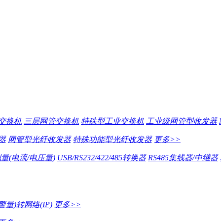
交换机
三层网管交换机
特殊型工业交换机
工业级网管型收发器
器
网管型光纤收发器
特殊功能型光纤收发器
更多>>
量(电流/电压量)
USB/RS232/422/485转换器
RS485集线器/中继器
量)转网络(IP)
更多>>