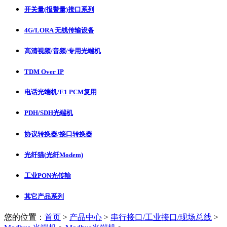
开关量(报警量)接口系列
4G/LORA 无线传输设备
高清视频/音频/专用光端机
TDM Over IP
电话光端机/E1 PCM复用
PDH/SDH光端机
协议转换器/接口转换器
光纤猫(光纤Modem)
工业PON光传输
其它产品系列
您的位置：
首页
>
产品中心
>
串行接口/工业接口/现场总线
>