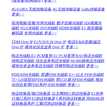
(报警量)转网络(IP)
更多>>
4G/LORA 无线传输设备
4G无线传输设备
LoRa传输设备
更多>>
高清视频/音频/专用光端机
数字音频光端机
SDI视频光
端机
VGA光端机
DVI光端机
HDMI光端机
E1 视音频编
解码器
专用光端机
更多>>
TDM Over IP
E1/V.35/V.24 Over IP
电话/E&M音频/磁石
Over IP
模块化综合业务 Over IP
更多>>
电话光端机/E1 PCM复用
E1 PCM复用
RJ11电话光端机
纯电话光端机
综合业务电话光端机
64-960路电话光端机
模块化多业务电话光端机
环网型电话光端机
更多>>
PDH/SDH光端机
普通PDH光端机
E1+以太 PDH光端机
75+120双阻抗PDH光端机
带LCD显示PDH光端机
模块
化综合复用PDH系列
SDH光端机
更多>>
协议转换器/接口转换器
以太网转E1协议转换器
E1转串
行接口系列
E3协议转换器
V系列协议转换器
同向64K协
议转换器系列
汇聚式协议转换器
更多>>