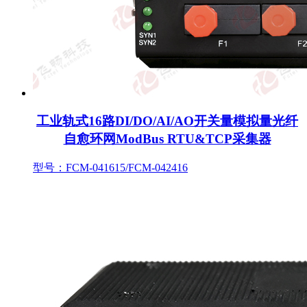
工业轨式16路DI/DO/AI/AO开关量模拟量光纤
自愈环网ModBus RTU&TCP采集器
型号：FCM-041615/FCM-042416