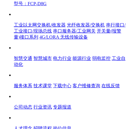
型号：FCP-D8G
产品中心
工业以太网交换机/收发器
光纤收发器/交换机
串行接口/
工业接口/现场总线
串口服务器/工业网关
开关量(报警
量)接口系列
4G/LORA 无线传输设备
解决方案
智慧交通
智慧城市
电力行业
能源行业
弱电监控
工业自
动化
服务体系
服务体系
技术课堂
下载中心
客户维修查询
在线反馈
新闻中心
公司动态
行业资讯
专题报道
人才中心
人才理念
招聘流程
岗位信息