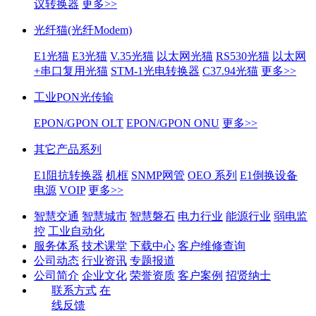
议转换器
更多>>
光纤猫(光纤Modem)
E1光猫
E3光猫
V.35光猫
以太网光猫
RS530光猫
以太网
+串口复用光猫
STM-1光电转换器
C37.94光猫
更多>>
工业PON光传输
EPON/GPON OLT
EPON/GPON ONU
更多>>
其它产品系列
E1阻抗转换器
机框
SNMP网管
OEO 系列
E1倒换设备
电源
VOIP
更多>>
智慧交通
智慧城市
智慧磐石
电力行业
能源行业
弱电监
控
工业自动化
服务体系
技术课堂
下载中心
客户维修查询
公司动态
行业资讯
专题报道
公司简介
企业文化
荣誉资质
客户案例
招贤纳士
联系方式
在
线反馈