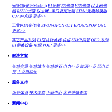
光纤猫(光纤Modem)
E1光猫
E3光猫
V.35光猫
以太网光
猫
RS530光猫
以太网+串口复用光猫
STM-1光电转换器
C37.94光猫
更多>>
工业PON光传输
EPON/GPON OLT
EPON/GPON ONU
更多>>
其它产品系列
E1阻抗转换器
机框
SNMP网管
OEO 系列
E1倒换设备
电源
VOIP
更多>>
解决方案
智慧交通
智慧城市
智慧磐石
电力行业
能源行业
弱电监
控
工业自动化
服务支持
服务体系
技术课堂
下载中心
客户维修查询
新闻中心