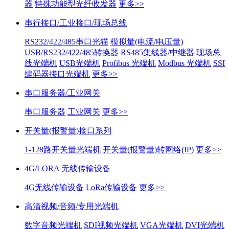
器
特殊功能型光纤收发器
更多>>
串行接口/工业接口/现场总线
RS232/422/485串口光猫
模拟量(电流/电压量)
USB/RS232/422/485转换器
RS485集线器/中继器
现场总
线光端机
USB光端机
Profibus 光端机
Modbus 光端机
SSI
编码器接口光端机
更多>>
串口服务器/工业网关
串口服务器
工业网关
更多>>
开关量(报警量)接口系列
1-128路开关量光端机
开关量(报警量)转网络(IP)
更多>>
4G/LORA 无线传输设备
4G无线传输设备
LoRa传输设备
更多>>
高清视频/音频/专用光端机
数字音频光端机
SDI视频光端机
VGA光端机
DVI光端机