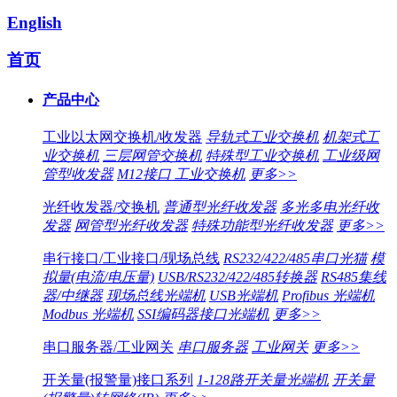
English
首页
产品中心
工业以太网交换机/收发器
导轨式工业交换机
机架式工
业交换机
三层网管交换机
特殊型工业交换机
工业级网
管型收发器
M12接口 工业交换机
更多>>
光纤收发器/交换机
普通型光纤收发器
多光多电光纤收
发器
网管型光纤收发器
特殊功能型光纤收发器
更多>>
串行接口/工业接口/现场总线
RS232/422/485串口光猫
模
拟量(电流/电压量)
USB/RS232/422/485转换器
RS485集线
器/中继器
现场总线光端机
USB光端机
Profibus 光端机
Modbus 光端机
SSI编码器接口光端机
更多>>
串口服务器/工业网关
串口服务器
工业网关
更多>>
开关量(报警量)接口系列
1-128路开关量光端机
开关量