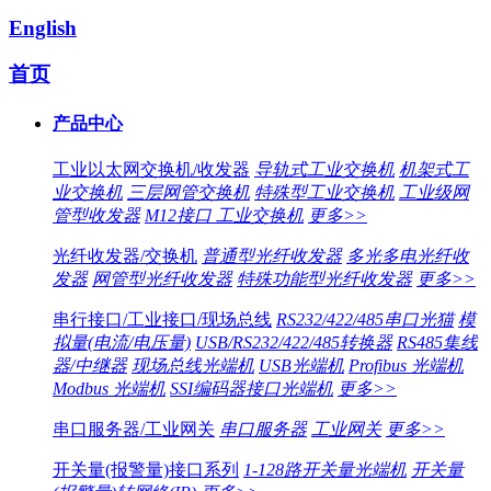
English
首页
产品中心
工业以太网交换机/收发器
导轨式工业交换机
机架式工
业交换机
三层网管交换机
特殊型工业交换机
工业级网
管型收发器
M12接口 工业交换机
更多>>
光纤收发器/交换机
普通型光纤收发器
多光多电光纤收
发器
网管型光纤收发器
特殊功能型光纤收发器
更多>>
串行接口/工业接口/现场总线
RS232/422/485串口光猫
模
拟量(电流/电压量)
USB/RS232/422/485转换器
RS485集线
器/中继器
现场总线光端机
USB光端机
Profibus 光端机
Modbus 光端机
SSI编码器接口光端机
更多>>
串口服务器/工业网关
串口服务器
工业网关
更多>>
开关量(报警量)接口系列
1-128路开关量光端机
开关量