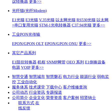
议转换器
更多>>
光纤猫(光纤Modem)
E1光猫
E3光猫
V.35光猫
以太网光猫
RS530光猫
以太网
+串口复用光猫
STM-1光电转换器
C37.94光猫
更多>>
工业PON光传输
EPON/GPON OLT
EPON/GPON ONU
更多>>
其它产品系列
E1阻抗转换器
机框
SNMP网管
OEO 系列
E1倒换设备
电源
VOIP
更多>>
智慧交通
智慧城市
智慧磐石
电力行业
能源行业
弱电监
控
工业自动化
服务体系
技术课堂
下载中心
客户维修查询
公司动态
行业资讯
专题报道
公司简介
企业文化
荣誉资质
客户案例
招贤纳士
联系方式
在
线反馈