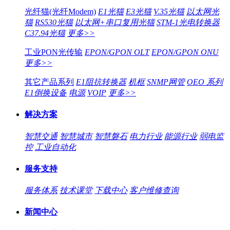
光纤猫(光纤Modem)
E1光猫
E3光猫
V.35光猫
以太网光
猫
RS530光猫
以太网+串口复用光猫
STM-1光电转换器
C37.94光猫
更多>>
工业PON光传输
EPON/GPON OLT
EPON/GPON ONU
更多>>
其它产品系列
E1阻抗转换器
机框
SNMP网管
OEO 系列
E1倒换设备
电源
VOIP
更多>>
解决方案
智慧交通
智慧城市
智慧磐石
电力行业
能源行业
弱电监
控
工业自动化
服务支持
服务体系
技术课堂
下载中心
客户维修查询
新闻中心