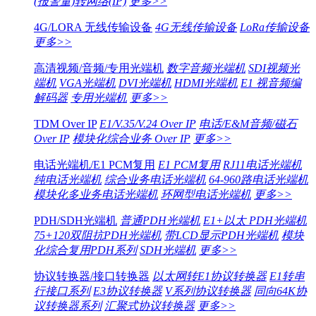
(报警量)转网络(IP)
更多>>
4G/LORA 无线传输设备
4G无线传输设备
LoRa传输设备
更多>>
高清视频/音频/专用光端机
数字音频光端机
SDI视频光
端机
VGA光端机
DVI光端机
HDMI光端机
E1 视音频编
解码器
专用光端机
更多>>
TDM Over IP
E1/V.35/V.24 Over IP
电话/E&M音频/磁石
Over IP
模块化综合业务 Over IP
更多>>
电话光端机/E1 PCM复用
E1 PCM复用
RJ11电话光端机
纯电话光端机
综合业务电话光端机
64-960路电话光端机
模块化多业务电话光端机
环网型电话光端机
更多>>
PDH/SDH光端机
普通PDH光端机
E1+以太 PDH光端机
75+120双阻抗PDH光端机
带LCD显示PDH光端机
模块
化综合复用PDH系列
SDH光端机
更多>>
协议转换器/接口转换器
以太网转E1协议转换器
E1转串
行接口系列
E3协议转换器
V系列协议转换器
同向64K协
议转换器系列
汇聚式协议转换器
更多>>