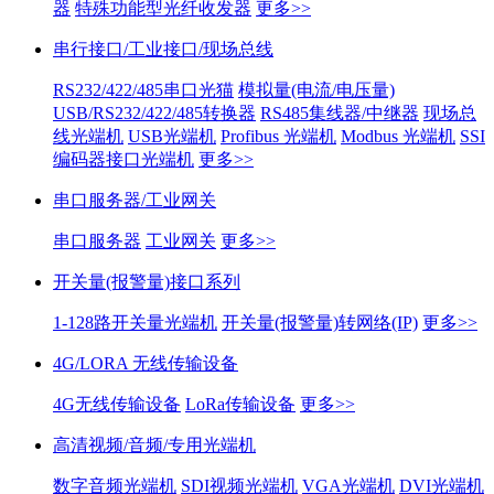
器
特殊功能型光纤收发器
更多>>
串行接口/工业接口/现场总线
RS232/422/485串口光猫
模拟量(电流/电压量)
USB/RS232/422/485转换器
RS485集线器/中继器
现场总
线光端机
USB光端机
Profibus 光端机
Modbus 光端机
SSI
编码器接口光端机
更多>>
串口服务器/工业网关
串口服务器
工业网关
更多>>
开关量(报警量)接口系列
1-128路开关量光端机
开关量(报警量)转网络(IP)
更多>>
4G/LORA 无线传输设备
4G无线传输设备
LoRa传输设备
更多>>
高清视频/音频/专用光端机
数字音频光端机
SDI视频光端机
VGA光端机
DVI光端机