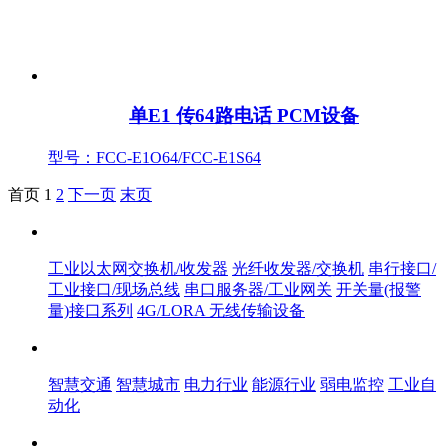
单E1 传64路电话 PCM设备
型号：FCC-E1O64/FCC-E1S64
首页
1
2
下一页
末页
产品中心
工业以太网交换机/收发器
光纤收发器/交换机
串行接口/
工业接口/现场总线
串口服务器/工业网关
开关量(报警
量)接口系列
4G/LORA 无线传输设备
解决方案
智慧交通
智慧城市
电力行业
能源行业
弱电监控
工业自
动化
服务体系